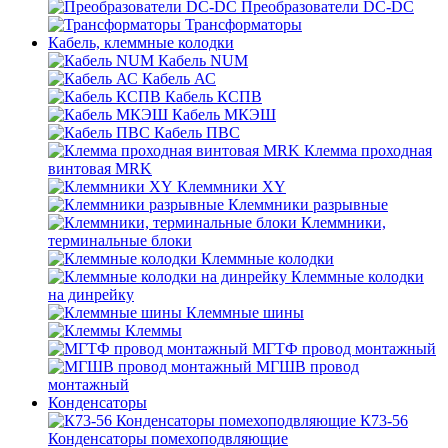
Преобразователи DC-DC
Трансформаторы
Кабель, клеммные колодки
Кабель NUM
Кабель АС
Кабель КСПВ
Кабель МКЭШ
Кабель ПВС
Клемма проходная
винтовая MRK
Клеммники XY
Клеммники разрывные
Клеммники,
терминальные блоки
Клеммные колодки
Клеммные колодки
на динрейку
Клеммные шины
Клеммы
МГТФ провод монтажный
МГШВ провод
монтажный
Конденсаторы
К73-56
Конденсаторы помехоподвляющие