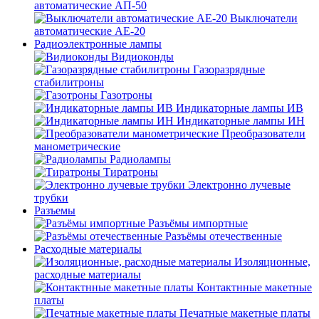
автоматические АП-50
Выключатели
автоматические АЕ-20
Радиоэлектронные лампы
Видиоконды
Газоразрядные
стабилитроны
Газотроны
Индикаторные лампы ИВ
Индикаторные лампы ИН
Преобразователи
манометрические
Радиолампы
Тиратроны
Электронно лучевые
трубки
Разъемы
Разъёмы импортные
Разъёмы отечественные
Расходные материалы
Изоляционные,
расходные материалы
Контактнные макетные
платы
Печатные макетные платы