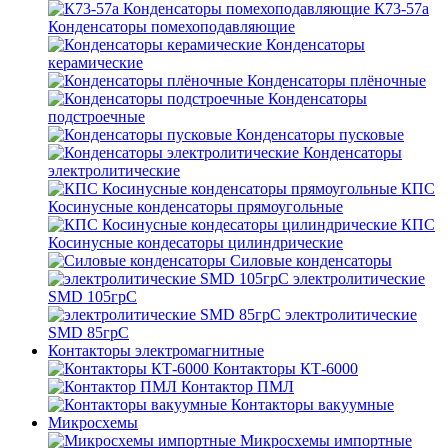
К73-57а
Конденсаторы помехоподавляющие
Конденсаторы
керамические
Конденсаторы плёночные
Конденсаторы
подстроечные
Конденсаторы пусковые
Конденсаторы
электролитические
КПС
Косинусные конденсаторы прямоугольные
КПС
Косинусные кондесаторы цилиндрические
Силовые конденсаторы
электролитические
SMD 105грС
электролитические
SMD 85грС
Контакторы электромагнитные
Контакторы КТ-6000
Контактор ПМЛ
Контакторы вакуумные
Микросхемы
Микросхемы импортные