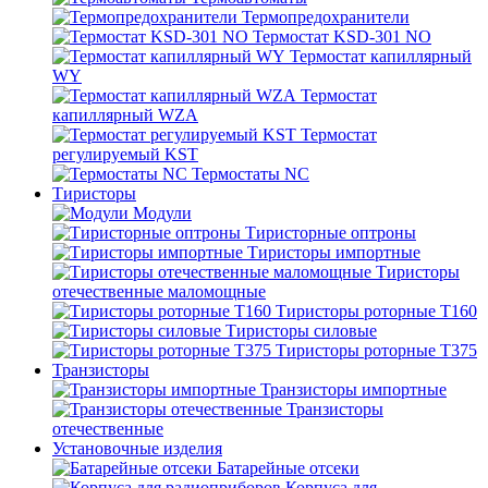
Термопредохранители
Термостат KSD-301 NO
Термостат капиллярный
WY
Термостат
капиллярный WZA
Термостат
регулируемый KST
Термостаты NC
Тиристоры
Модули
Тиристорные оптроны
Тиристоры импортные
Тиристоры
отечественные маломощные
Тиристоры роторные Т160
Тиристоры силовые
Тиристоры роторные Т375
Транзисторы
Транзисторы импортные
Транзисторы
отечественные
Установочные изделия
Батарейные отсеки
Корпуса для