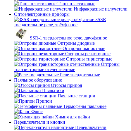
Тэны пластиковые
Инфракрасные излучатели
Оптоэлектронные приборы
3SSR
твердотельное реле, трёхфазное
SSR-1 твердотельное реле, двухфазное
Оптроны диодные
Оптроны импортные
Оптроны резисторные
Оптроны тиристорные
Оптроны
транзисторные отечественные
Реле твердотельные
Паяльное оборудование
Отсосы припоя
Паяльники
Паяльные станции
Припои
Термофены паяльные
Флюс
Химия для пайки
Переключатели и кнопки
Переключатели