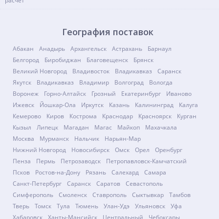
География поставок
Абакан
Анадырь
Архангельск
Астрахань
Барнаул
Белгород
Биробиджан
Благовещенск
Брянск
Великий Новгород
Владивосток
Владикавказ
Саранск
Якутск
Владикавказ
Владимир
Волгоград
Вологда
Воронеж
Горно-Алтайск
Грозный
Екатеринбург
Иваново
Ижевск
Йошкар-Ола
Иркутск
Казань
Калининград
Калуга
Кемерово
Киров
Кострома
Краснодар
Красноярск
Курган
Кызыл
Липецк
Магадан
Магас
Майкоп
Махачкала
Москва
Мурманск
Нальчик
Нарьян-Мар
Нижний Новгород
Новосибирск
Омск
Орел
Оренбург
Пенза
Пермь
Петрозаводск
Петропавловск-Камчатский
Псков
Ростов-на-Дону
Рязань
Салехард
Самара
Санкт-Петербург
Саранск
Саратов
Севастополь
Симферополь
Смоленск
Ставрополь
Сыктывкар
Тамбов
Тверь
Томск
Тула
Тюмень
Улан-Удэ
Ульяновск
Уфа
Хабаровск
Ханты-Мансийск
Центральный
Чебоксары