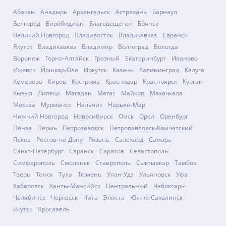
Абакан
Анадырь
Архангельск
Астрахань
Барнаул
Белгород
Биробиджан
Благовещенск
Брянск
Великий Новгород
Владивосток
Владикавказ
Саранск
Якутск
Владикавказ
Владимир
Волгоград
Вологда
Воронеж
Горно-Алтайск
Грозный
Екатеринбург
Иваново
Ижевск
Йошкар-Ола
Иркутск
Казань
Калининград
Калуга
Кемерово
Киров
Кострома
Краснодар
Красноярск
Курган
Кызыл
Липецк
Магадан
Магас
Майкоп
Махачкала
Москва
Мурманск
Нальчик
Нарьян-Мар
Нижний Новгород
Новосибирск
Омск
Орел
Оренбург
Пенза
Пермь
Петрозаводск
Петропавловск-Камчатский
Псков
Ростов-на-Дону
Рязань
Салехард
Самара
Санкт-Петербург
Саранск
Саратов
Севастополь
Симферополь
Смоленск
Ставрополь
Сыктывкар
Тамбов
Тверь
Томск
Тула
Тюмень
Улан-Удэ
Ульяновск
Уфа
Хабаровск
Ханты-Мансийск
Центральный
Чебоксары
Челябинск
Черкесск
Чита
Элиста
Южно-Сахалинск
Якутск
Ярославль