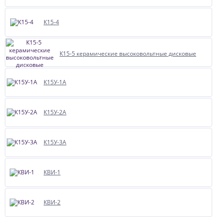
К15-4
К15-5 керамические высоковольтные дисковые
К15У-1А
К15У-2А
К15У-3А
КВИ-1
КВИ-2