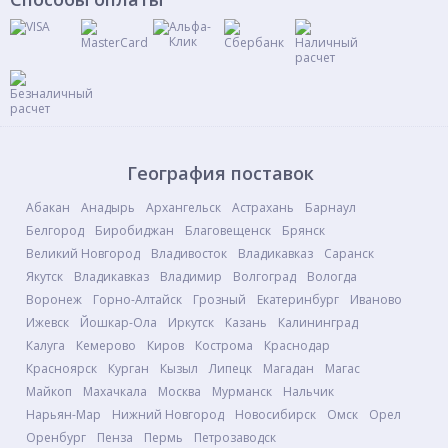
География поставок
Абакан
Анадырь
Архангельск
Астрахань
Барнаул
Белгород
Биробиджан
Благовещенск
Брянск
Великий Новгород
Владивосток
Владикавказ
Саранск
Якутск
Владикавказ
Владимир
Волгоград
Вологда
Воронеж
Горно-Алтайск
Грозный
Екатеринбург
Иваново
Ижевск
Йошкар-Ола
Иркутск
Казань
Калининград
Калуга
Кемерово
Киров
Кострома
Краснодар
Красноярск
Курган
Кызыл
Липецк
Магадан
Магас
Майкоп
Махачкала
Москва
Мурманск
Нальчик
Нарьян-Мар
Нижний Новгород
Новосибирск
Омск
Орел
Оренбург
Пенза
Пермь
Петрозаводск