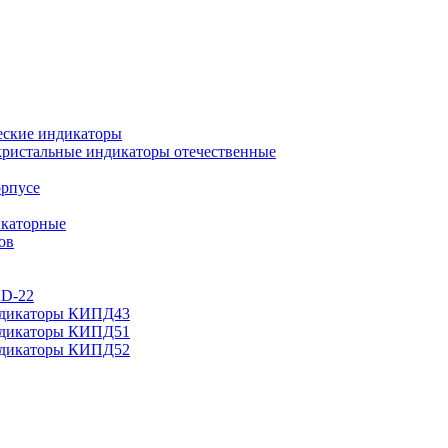
еские индикаторы
ристальные индикаторы отечественные
орпусе
каторные
ов
AD-22
ндикаторы КИПД43
ндикаторы КИПД51
ндикаторы КИПД52