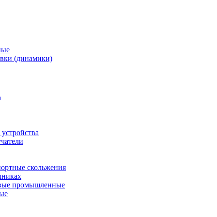
ные
вки (динамики)
а
 устройства
учатели
ортные скольжения
пниках
евые промышленные
ные