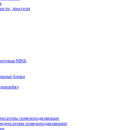
в
ости, дроссели
винтовая MRK
льные блоки
 динрейку
денсаторы помехоподвляющие
онденсаторы помехоподавляющие
кие