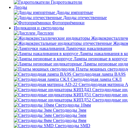
Гидротолкатели
Диоды
Диоды импортные
Диоды отечественные
Фотоприёмники
Индикация и светодиоды
Дисплеи
Жидкокристаллич
Жидкок
Лампочки накаливания
Лампы накаливания в к
Лампы неоновые в корпусе
Лампы неоновые инди
Платы мощных светодиод
Светодиодная лампа BA9S
Светодиодная лампа СКЛ
Светодиодная матрица 
Светодиодные и
Светодиодные и
Светодиодные и
Светодиоды 10мм
Светодиоды 3мм
Светодиоды 5мм
Светодиоды 8мм
Светодиоды SMD