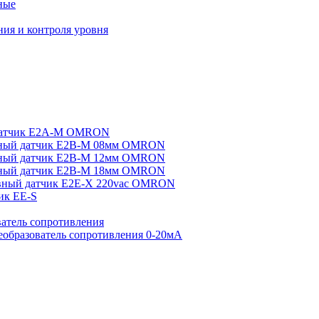
ные
ия и контроля уровня
датчик E2A-M OMRON
ный датчик E2B-M 08мм OMRON
ный датчик E2B-M 12мм OMRON
ный датчик E2B-M 18мм OMRON
вный датчик E2E-X 220vac OMRON
ик EE-S
атель сопротивления
еобразователь сопротивления 0-20мА