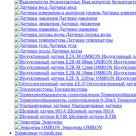
Выключатели бесконтакт
Датчики веса
Датчики измерен
Датчики давления
Датчики движения
Датчики парковки
Датчики потока воды
Датчики температуры
Датчики угла
Датчики холла
Индуктивный 
Индуктив
Индуктив
Индуктив
Индукти
Оптоэлектронный датч
Тензорезисторы
Термопреобразов
Термопр
Ультразвуковые датчики
Щелевой датчик HOA
Щелевой оптрон KTIR
Энкодеры
Энкодеры OMRON
Тормозные устройства