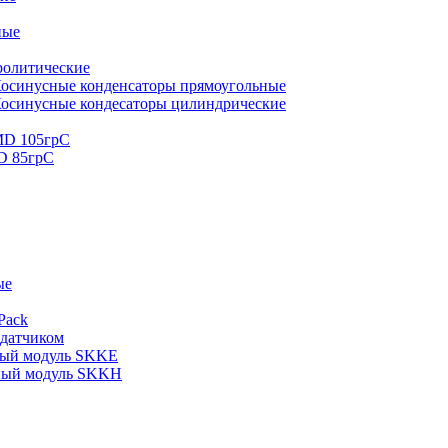
ные
ролитические
осинусные конденсаторы прямоугольные
осинусные кондесаторы цилиндрические
MD 105грС
D 85грС
ые
Pack
 датчиком
ный модуль SKKE
ный модуль SKKH