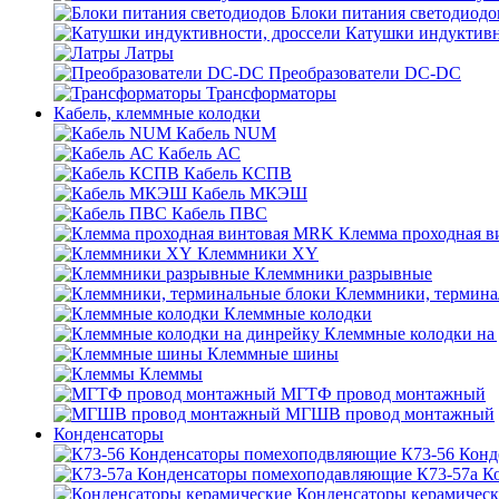
Блоки питания светодиодо
Катушки индуктивн
Латры
Преобразователи DC-DC
Трансформаторы
Кабель, клеммные колодки
Кабель NUM
Кабель АС
Кабель КСПВ
Кабель МКЭШ
Кабель ПВС
Клемма проходная 
Клеммники XY
Клеммники разрывные
Клеммники, термина
Клеммные колодки
Клеммные колодки на
Клеммные шины
Клеммы
МГТФ провод монтажный
МГШВ провод монтажный
Конденсаторы
К73-56 Кон
К73-57а К
Конденсаторы керамичес