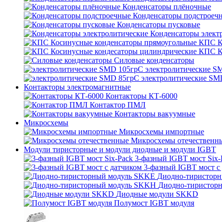
Конденсаторы плёночные
Конденсаторы подстроеч
Конденсаторы пусковые
Конденсаторы элект
КПС К
КПС К
Силовые конденсаторы
электролитические S
электролитические SM
Контакторы электромагнитные
Контакторы КТ-6000
Контактор ПМЛ
Контакторы вакуумные
Микросхемы
Микросхемы импортные
Микросхемы отечественн
Модули тиристорные и модули диодные и модули IGBT
3-фазный IGBT мост Six-
3-фазный IGBT мост с
Диодно-тиристор
Диодно-тиристор
Диодные модули SKKD
Полумост IGBT модуля