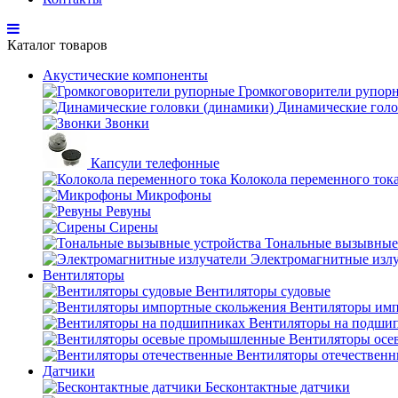
Каталог товаров
Акустические компоненты
Громкоговорители рупор
Динамические голо
Звонки
Капсули телефонные
Колокола переменного ток
Микрофоны
Ревуны
Сирены
Тональные вызывные
Электромагнитные изл
Вентиляторы
Вентиляторы судовые
Вентиляторы имп
Вентиляторы на подши
Вентиляторы ос
Вентиляторы отечествен
Датчики
Бесконтактные датчики