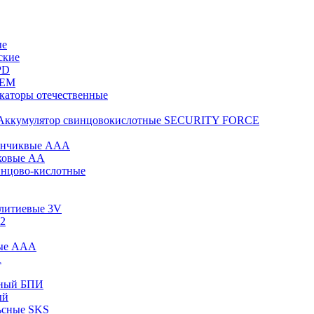
ые
ские
PD
KEM
каторы отечественные
Аккумулятор свинцовокислотные SECURITY FORCE
инчиквые ААА
ковые АА
инцово-кислотные
 литиевые 3V
12
вые ААА
А
сный БПИ
ый
ьсные SKS