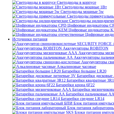
Светодиоды в корпусе
Светодиоды мощные 1Вт
Светодиоды мощные 5w
Светодиоды прямоугольн
Светодиоды цилиндриче
Цифровые индикаторы C
Цифровые индикаторы 
Цифровые инди
Источники питания
Аккумуляторы ROBITON
Аккумуляторы миз
Аккумуляторы пальчи
Аккумуляторы св
Алкалиновые часовые
Батарейки большие LR20
Батарейки дисковые
Батарейки квадратные 3R
Батарейки крона 6F22
Батарейки мизинчико
Батарейки пальчиковые А
Батарейки средние LR14
Блок питания импуль
Блок питания лабораторн
Блоки питания импул