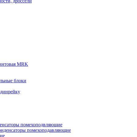
ости, дроссели
винтовая MRK
льные блоки
 динрейку
денсаторы помехоподвляющие
онденсаторы помехоподавляющие
кие