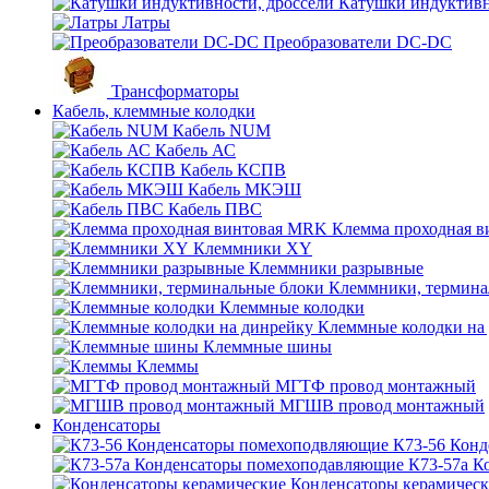
Катушки индуктивн
Латры
Преобразователи DC-DC
Трансформаторы
Кабель, клеммные колодки
Кабель NUM
Кабель АС
Кабель КСПВ
Кабель МКЭШ
Кабель ПВС
Клемма проходная 
Клеммники XY
Клеммники разрывные
Клеммники, термина
Клеммные колодки
Клеммные колодки на
Клеммные шины
Клеммы
МГТФ провод монтажный
МГШВ провод монтажный
Конденсаторы
К73-56 Кон
К73-57а К
Конденсаторы керамичес