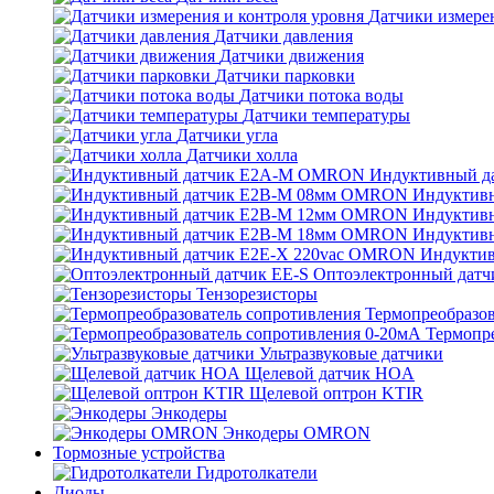
Датчики измерен
Датчики давления
Датчики движения
Датчики парковки
Датчики потока воды
Датчики температуры
Датчики угла
Датчики холла
Индуктивный 
Индуктив
Индуктив
Индуктив
Индукти
Оптоэлектронный датч
Тензорезисторы
Термопреобразов
Термопр
Ультразвуковые датчики
Щелевой датчик HOA
Щелевой оптрон KTIR
Энкодеры
Энкодеры OMRON
Тормозные устройства
Гидротолкатели
Диоды