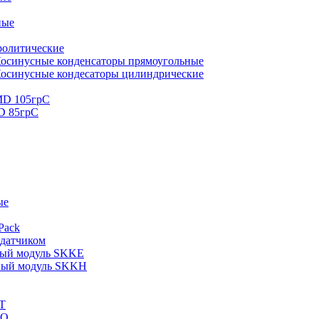
ные
ролитические
осинусные конденсаторы прямоугольные
осинусные кондесаторы цилиндрические
MD 105грС
D 85грС
ые
Pack
 датчиком
ный модуль SKKE
ный модуль SKKH
T
KQ