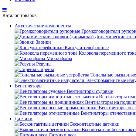
Каталог товаров
Акустические компоненты
Громкоговорители рупор
Динамические голо
Звонки
Капсули телефонные
Колокола переменного ток
Микрофоны
Ревуны
Сирены
Тональные вызывные
Электромагнитные изл
Вентиляторы
Вентиляторы судовые
Вентиляторы имп
Вентиляторы на подши
Вентиляторы ос
Вентиляторы отечествен
Датчики
Бесконтактные датчики
Выключатели бесконтакт
Датчики веса