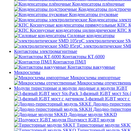
Конденсаторы плёночные
Конденсаторы подстроеч
Конденсаторы пусковые
Конденсаторы элект
КПС К
КПС К
Силовые конденсаторы
электролитические S
электролитические SM
Контакторы электромагнитные
Контакторы КТ-6000
Контактор ПМЛ
Контакторы вакуумные
Микросхемы
Микросхемы импортные
Микросхемы отечественн
Модули тиристорные и модули диодные и модули IGBT
3-фазный IGBT мост Six-
3-фазный IGBT мост с
Диодно-тиристор
Диодно-тиристор
Диодные модули SKKD
Полумост IGBT модуля
Тиристорные модули SKK
Тиристорный модуль SK