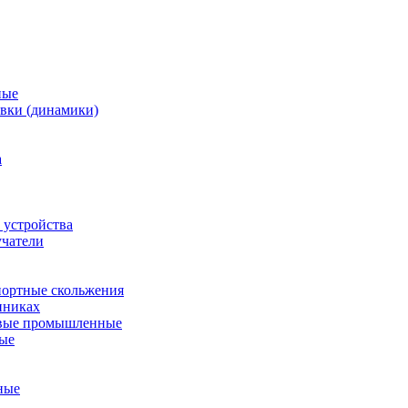
ные
вки (динамики)
а
 устройства
учатели
ортные скольжения
пниках
евые промышленные
ные
ные