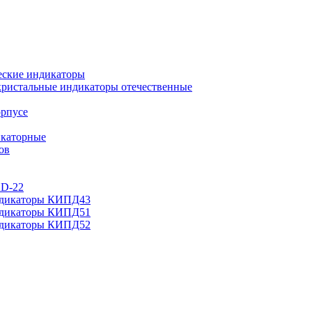
еские индикаторы
ристальные индикаторы отечественные
орпусе
каторные
ов
AD-22
ндикаторы КИПД43
ндикаторы КИПД51
ндикаторы КИПД52