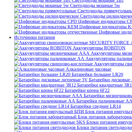
Светодиоды мощные 1Вт
Светодиоды мощные 5w
Светодиоды прямоугольн
Светодиоды цилиндриче
Цифровые индикаторы C
Цифровые индикаторы 
Цифровые инди
Источники питания
Аккумуляторы ROBITON
Аккумуляторы миз
Аккумуляторы пальчи
Аккумуляторы св
Алкалиновые часовые
Батарейки большие LR20
Батарейки дисковые
Батарейки квадратные 3R
Батарейки крона 6F22
Батарейки мизинчико
Батарейки пальчиковые А
Батарейки средние LR14
Блок питания импуль
Блок питания лабораторн
Блоки питания импул
Блоки питания светодиодо