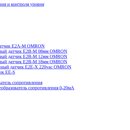
ия и контроля уровня
датчик E2A-M OMRON
ный датчик E2B-M 08мм OMRON
ный датчик E2B-M 12мм OMRON
ный датчик E2B-M 18мм OMRON
вный датчик E2E-X 220vac OMRON
ик EE-S
атель сопротивления
еобразователь сопротивления 0-20мА