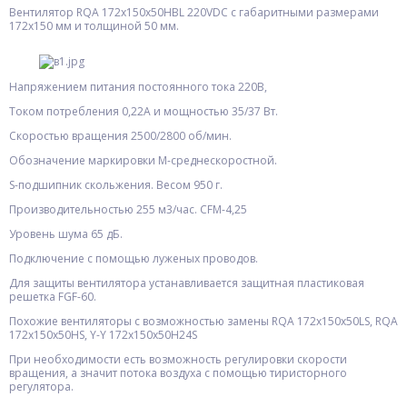
Вентилятор RQA 172х150х50HBL 220VDC с габаритными размерами
172х150 мм и толщиной 50 мм.
Напряжением питания постоянного тока 220В,
Током потребления 0,22А и мощностью 35/37 Вт.
Скоростью вращения 2500/2800 об/мин.
Обозначение маркировки М-среднескоростной.
S-подшипник скольжения. Весом 950 г.
Производительностью 255 м3/час. CFM-4,25
Уровень шума 65 дБ.
Подключение с помощью луженых проводов.
Для защиты вентилятора устанавливается защитная пластиковая
решетка FGF-60.
Похожие вентиляторы с возможностью замены RQA 172х150х50LS, RQA
172х150х50HS, Y-Y 172х150х50H24S
При необходимости есть возможность регулировки скорости
вращения, а значит потока воздуха с помощью тиристорного
регулятора.