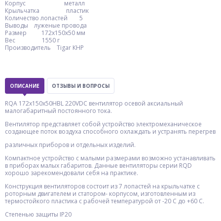
Корпус металл
Крыльчатка пластик
Количество лопастей 5
Выводы луженые провода
Размер 172х150х50 мм
Вес 1550 г
Производитель Tigar КНР
ОПИСАНИЕ
ОТЗЫВЫ И ВОПРОСЫ
RQA 172х150х50HBL 220VDC вентилятор осевой аксиальный
малогабаритный постоянного тока.
Вентилятор представляет собой устройство электромеханическое
создающее поток воздуха способного охлаждать и устранять перегрев
различных приборов и отдельных изделий.
Компактное устройство с малыми размерами возможно устанавливать
в приборах малых габаритов. Данные вентиляторы серии RQD
хорошо зарекомендовали себя на практике.
Конструкция вентиляторов состоит из 7 лопастей на крыльчатке с
роторным двигателем и статором- корпусом, изготовленным из
термостойкого пластика с рабочей температурой от -20 С до +60 С.
Степенью защиты IP20