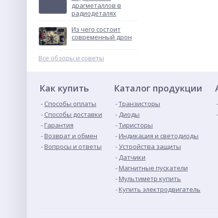
драгметаллов в
радиодеталях
Контактор
ПМЛ-4160ДМ-80А-220АС-
Из чего состоит
УХЛ4-Б
Не указана цена
современный дрон
Все обзоры и советы
Как купить
Каталог продукции
Способы оплаты
Транзисторы
Способы доставки
Диоды
Гарантия
Тиристоры
Возврат и обмен
Индикация и светодиоды
Вопросы и ответы
Устройства защиты
Датчики
Магнитные пускатели
Мультиметр купить
Купить электродвигатель