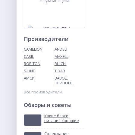
Не указана цена
Производители
CAMELION
ANDELI
CASIL
MAXELL
ROBITON
RUICHI
ВА57Ф35 200 А
выключатель
S-LINE
TIDAR
автоматический
АМСИ
ЗАВОД
Не указана цена
ПРИПОЕВ
Все производители
Обзоры и советы
Какие блоки
питания хорошие
Содержание