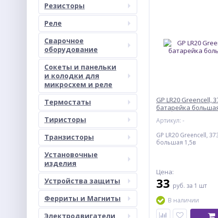
Резисторы
Реле
Сварочное
оборудование
Сокеты и панельки
и колодки для
микросхем и реле
GP LR20 Greencell, 3
Термостаты
батарейка большая
Тиристоры
Артикул: -
GP LR20 Greencell, 3
Транзисторы
большая 1,5в
Установочные
изделия
Цена:
33
Устройства защиты
руб.
за 1 шт
Ферриты и Магниты
В наличии
Электродвигатели