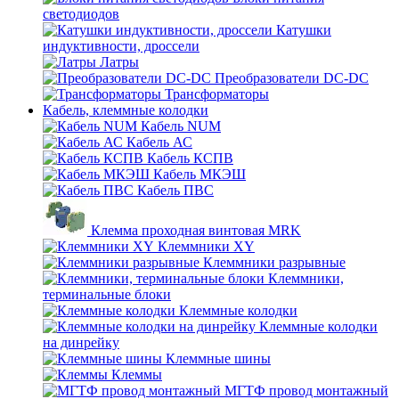
светодиодов
Катушки
индуктивности, дроссели
Латры
Преобразователи DC-DC
Трансформаторы
Кабель, клеммные колодки
Кабель NUM
Кабель АС
Кабель КСПВ
Кабель МКЭШ
Кабель ПВС
Клемма проходная винтовая MRK
Клеммники XY
Клеммники разрывные
Клеммники,
терминальные блоки
Клеммные колодки
Клеммные колодки
на динрейку
Клеммные шины
Клеммы
МГТФ провод монтажный