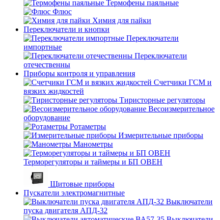
Термофены паяльные
Флюс
Химия для пайки
Переключатели и кнопки
Переключатели
импортные
Переключатели
отечественны
Приборы контроля и управления
Счетчики ГСМ и
вязких жидкостей
Тиристорные регуляторы
Весоизмерительное
оборудование
Ротаметры
Измерительные приборы
Манометры
Терморегуляторы и таймеры и БП ОВЕН
Щитовые приборы
Пускатели электромагнитные
Выключатели
пуска двигателя АПД-32
Выключатели