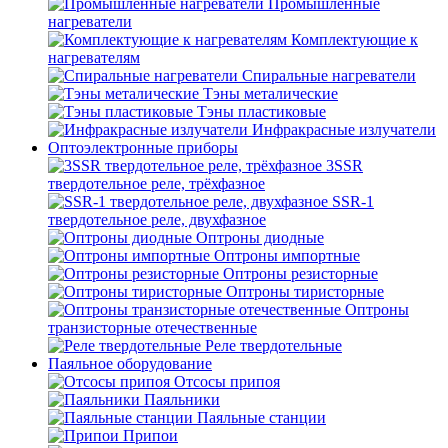
Промышленные
нагреватели
Комплектующие к
нагревателям
Спиральные нагреватели
Тэны металические
Тэны пластиковые
Инфракрасные излучатели
Оптоэлектронные приборы
3SSR
твердотельное реле, трёхфазное
SSR-1
твердотельное реле, двухфазное
Оптроны диодные
Оптроны импортные
Оптроны резисторные
Оптроны тиристорные
Оптроны
транзисторные отечественные
Реле твердотельные
Паяльное оборудование
Отсосы припоя
Паяльники
Паяльные станции
Припои