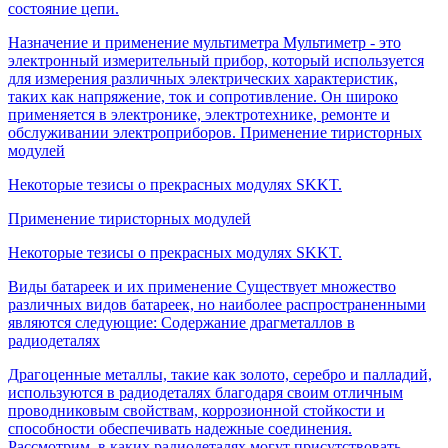
состояние цепи.
Назначение и применение мультиметра
Мультиметр - это
электронный измерительный прибор, который используется
для измерения различных электрических характеристик,
таких как напряжение, ток и сопротивление. Он широко
применяется в электронике, электротехнике, ремонте и
обслуживании электроприборов.
Применение тиристорных
модулей
Некоторые тезисы о прекрасных модулях SKKT.
Применение тиристорных модулей
Некоторые тезисы о прекрасных модулях SKKT.
Виды батареек и их применение
Существует множество
различных видов батареек, но наиболее распространенными
являются следующие:
Содержание драгметаллов в
радиодеталях
Драгоценные металлы, такие как золото, серебро и палладий,
используются в радиодеталях благодаря своим отличным
проводниковым свойствам, коррозионной стойкости и
способности обеспечивать надежные соединения.
Рассмотрим, в каких радиодеталях могут присутствовать