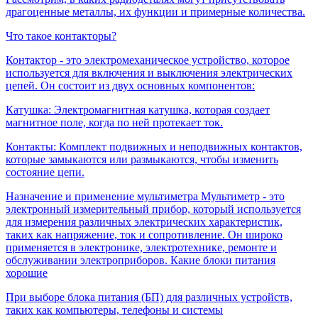
драгоценные металлы, их функции и примерные количества.
Что такое контакторы?
Контактор - это электромеханическое устройство, которое
используется для включения и выключения электрических
цепей. Он состоит из двух основных компонентов:
Катушка: Электромагнитная катушка, которая создает
магнитное поле, когда по ней протекает ток.
Контакты: Комплект подвижных и неподвижных контактов,
которые замыкаются или размыкаются, чтобы изменить
состояние цепи.
Назначение и применение мультиметра
Мультиметр - это
электронный измерительный прибор, который используется
для измерения различных электрических характеристик,
таких как напряжение, ток и сопротивление. Он широко
применяется в электронике, электротехнике, ремонте и
обслуживании электроприборов.
Какие блоки питания
хорошие
При выборе блока питания (БП) для различных устройств,
таких как компьютеры, телефоны и системы