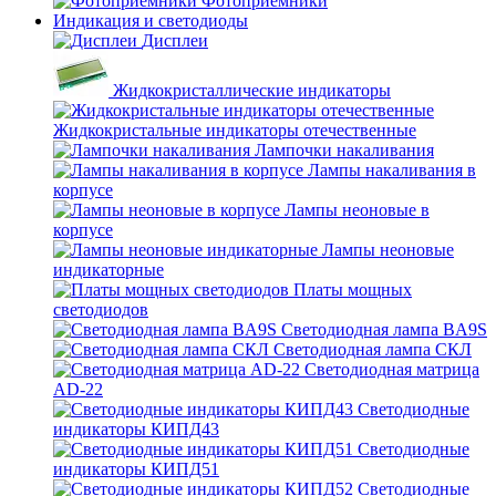
Фотоприёмники
Индикация и светодиоды
Дисплеи
Жидкокристаллические индикаторы
Жидкокристальные индикаторы отечественные
Лампочки накаливания
Лампы накаливания в
корпусе
Лампы неоновые в
корпусе
Лампы неоновые
индикаторные
Платы мощных
светодиодов
Светодиодная лампа BA9S
Светодиодная лампа СКЛ
Светодиодная матрица
AD-22
Светодиодные
индикаторы КИПД43
Светодиодные
индикаторы КИПД51
Светодиодные