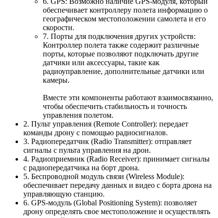
6. GPS: Возможно наличие GPS-модуля, который
обеспечивает контроллеру полета информацию о
географическом местоположении самолета и его
скорости.
7. Порты для подключения других устройств:
Контроллер полета также содержит различные
порты, которые позволяют подключать другие
датчики или аксессуары, такие как
радиоуправление, дополнительные датчики или
камеры.
Вместе эти компоненты работают взаимосвязанно,
чтобы обеспечить стабильность и точность
управления полетом.
2. Пульт управления (Remote Controller): передает
команды дрону с помощью радиосигналов.
3. Радиопередатчик (Radio Transmitter): отправляет
сигналы с пульта управления на дрон.
4. Радиоприемник (Radio Receiver): принимает сигналы
с радиопередатчика на борт дрона.
5. Беспроводной модуль связи (Wireless Module):
обеспечивает передачу данных и видео с борта дрона на
управляющую станцию.
6. GPS-модуль (Global Positioning System): позволяет
дрону определять свое местоположение и осуществлять