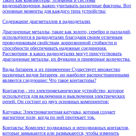
таких как компьютеры, телефоны и системы
видеонаблюдения, важно учитывать различные факторы. Вот
основные моменты для каждого типа устройства:
Содержание драгметаллов в радиодеталях
Драгоценные металлы, такие как золото, серебро и палладий,
используются в радиодеталях благодаря своим отличным
проводниковым свойствам, коррозионной стойкости и
способности обеспечивать надежные соединения.
Рассмотрим, в каких радиодеталях могут присутствовать
драгоценные металлы, их функции и примерные количества.
Виды батареек и их применение
Существует множество
различных видов батареек, но наиболее распространенными
являются следующие:
Что такое контакторы?
Контактор - это электромеханическое устройство, которое
используется для включения и выключения электрических
цепей. Он состоит из двух основных компонентов:
Катушка: Электромагнитная катушка, которая создает
магнитное поле, когда по ней протекает ток.
Контакты: Комплект подвижных и неподвижных контактов,
которые замыкаются или размыкаются, чтобы изменить