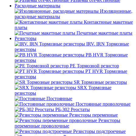
Разъёмы отечественные
Расходные материалы
Изоляционные,
расходные материалы
Контактнные макетные
платы
Печатные макетные платы
Резисторы
IRV. IRN Тормозные
резисторы
PB HVR Тормозные
резисторы
PE Тормозной резистор
PT HVR Тормозные
резисторы
SR Тормозные резисторы
SRX Тормозные
резисторы
Постоянные
Постоянные проволочные
РБ-302 Реостаты
Резисторы переменные
Резисторы
переменные проволочные
Резисторы подстроечные