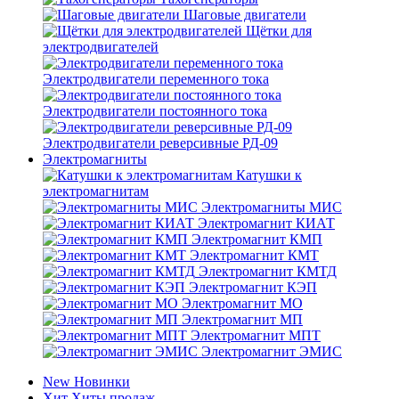
Шаговые двигатели
Щётки для
электродвигателей
Электродвигатели переменного тока
Электродвигатели постоянного тока
Электродвигатели реверсивные РД-09
Электромагниты
Катушки к
электромагнитам
Электромагниты МИС
Электромагнит КИАТ
Электромагнит КМП
Электромагнит КМТ
Электромагнит КМТД
Электромагнит КЭП
Электромагнит МО
Электромагнит МП
Электромагнит МПТ
Электромагнит ЭМИС
New
Новинки
Хит
Хиты продаж