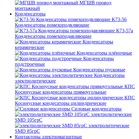
МГШВ провод
монтажный
Конденсаторы
К73-56
Конденсаторы помехоподвляющие
К73-57а
Конденсаторы помехоподавляющие
Конденсаторы
керамические
Конденсаторы плёночные
Конденсаторы
подстроечные
Конденсаторы пусковые
Конденсаторы
электролитические
КПС
Косинусные конденсаторы прямоугольные
КПС
Косинусные кондесаторы цилиндрические
Силовые конденсаторы
электролитические
SMD 105грС
электролитические
SMD 85грС
Контакторы электромагнитные