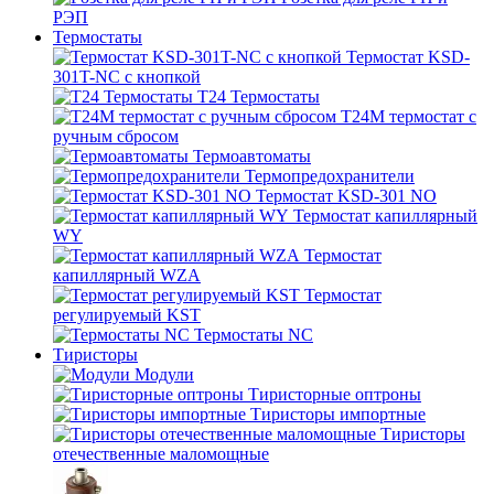
РЭП
Термостаты
Термостат KSD-
301T-NC с кнопкой
T24 Термостаты
T24M термостат с
ручным сбросом
Термоавтоматы
Термопредохранители
Термостат KSD-301 NO
Термостат капиллярный
WY
Термостат
капиллярный WZA
Термостат
регулируемый KST
Термостаты NC
Тиристоры
Модули
Тиристорные оптроны
Тиристоры импортные
Тиристоры
отечественные маломощные