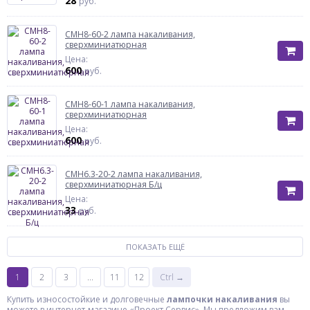
28
руб.
СМН8-60-2 лампа накаливания,
сверхминиатюрная
Цена:
600
руб.
СМН8-60-1 лампа накаливания,
сверхминиатюрная
Цена:
600
руб.
СМН6.3-20-2 лампа накаливания,
сверхминиатюрная Б/ц
Цена:
33
руб.
ПОКАЗАТЬ ЕЩЁ
1
2
3
...
11
12
Ctrl →
Купить износостойкие и долговечные
лампочки накаливания
вы
можете в интернет-магазине «Проект Сервис». Мы предложим вам