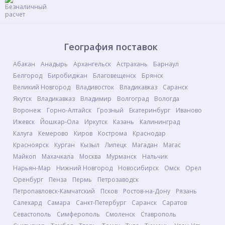
География поставок
Абакан
Анадырь
Архангельск
Астрахань
Барнаул
Белгород
Биробиджан
Благовещенск
Брянск
Великий Новгород
Владивосток
Владикавказ
Саранск
Якутск
Владикавказ
Владимир
Волгоград
Вологда
Воронеж
Горно-Алтайск
Грозный
Екатеринбург
Иваново
Ижевск
Йошкар-Ола
Иркутск
Казань
Калининград
Калуга
Кемерово
Киров
Кострома
Краснодар
Красноярск
Курган
Кызыл
Липецк
Магадан
Магас
Майкоп
Махачкала
Москва
Мурманск
Нальчик
Нарьян-Мар
Нижний Новгород
Новосибирск
Омск
Орел
Оренбург
Пенза
Пермь
Петрозаводск
Петропавловск-Камчатский
Псков
Ростов-на-Дону
Рязань
Салехард
Самара
Санкт-Петербург
Саранск
Саратов
Севастополь
Симферополь
Смоленск
Ставрополь