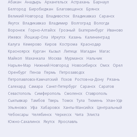
Абакан
Анадырь
Архангельск
Астрахань
Барнаул
Белгород
Биробиджан
Благовещенск
Брянск
Великий Новгород
Владивосток
Владикавказ
Саранск
Якутск
Владикавказ
Владимир
Волгоград
Вологда
Воронеж
Горно-Алтайск
Грозный
Екатеринбург
Иваново
Ижевск
Йошкар-Ола
Иркутск
Казань
Калининград
Калуга
Кемерово
Киров
Кострома
Краснодар
Красноярск
Курган
Кызыл
Липецк
Магадан
Магас
Майкоп
Махачкала
Москва
Мурманск
Нальчик
Нарьян-Мар
Нижний Новгород
Новосибирск
Омск
Орел
Оренбург
Пенза
Пермь
Петрозаводск
Петропавловск-Камчатский
Псков
Ростов-на-Дону
Рязань
Салехард
Самара
Санкт-Петербург
Саранск
Саратов
Севастополь
Симферополь
Смоленск
Ставрополь
Сыктывкар
Тамбов
Тверь
Томск
Тула
Тюмень
Улан-Удэ
Ульяновск
Уфа
Хабаровск
Ханты-Мансийск
Центральный
Чебоксары
Челябинск
Черкесск
Чита
Элиста
Южно-Сахалинск
Якутск
Ярославль